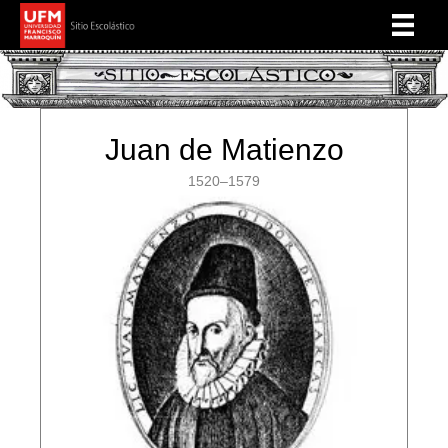
Juan de Matienzo
1520–1579