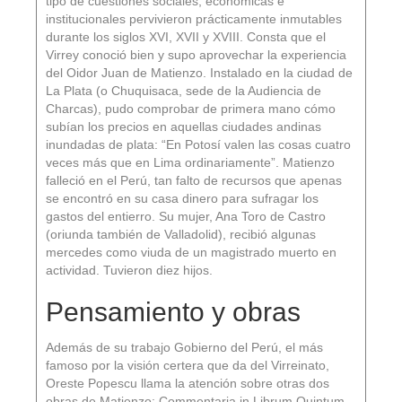
tipo de cuestiones sociales, económicas e
institucionales pervivieron prácticamente inmutables
durante los siglos XVI, XVII y XVIII. Consta que el
Virrey conoció bien y supo aprovechar la experiencia
del Oidor Juan de Matienzo. Instalado en la ciudad de
La Plata (o Chuquisaca, sede de la Audiencia de
Charcas), pudo comprobar de primera mano cómo
subían los precios en aquellas ciudades andinas
inundadas de plata: “En Potosí valen las cosas cuatro
veces más que en Lima ordinariamente”. Matienzo
falleció en el Perú, tan falto de recursos que apenas
se encontró en su casa dinero para sufragar los
gastos del entierro. Su mujer, Ana Toro de Castro
(oriunda también de Valladolid), recibió algunas
mercedes como viuda de un magistrado muerto en
actividad. Tuvieron diez hijos.
Pensamiento y obras
Además de su trabajo Gobierno del Perú, el más
famoso por la visión certera que da del Virreinato,
Oreste Popescu llama la atención sobre otras dos
obras de Matienzo: Commentaria in Librum Quintum